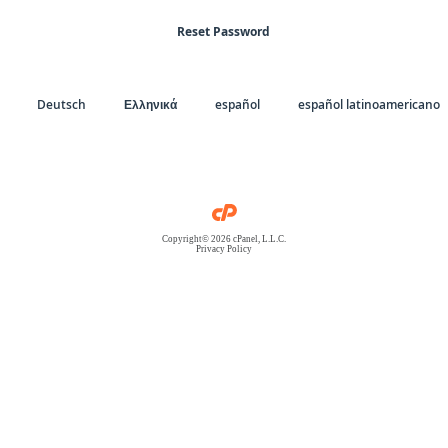
Reset Password
Deutsch
Ελληνικά
español
español latinoamericano
Copyright© 2026 cPanel, L.L.C.
Privacy Policy